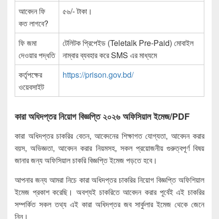
আবেদন ফি
৫৬/- টাকা।
কত লাগবে?
ফি জমা
টেলিটক প্রিপেইড (Teletalk Pre-Paid) মোবাইল
দেওয়ার পদ্ধতি
নাম্বার ব্যবহার করে ‍SMS এর মাধ্যমে
কর্তৃপক্ষের
https://prison.gov.bd/
ওয়েবসাইট
কারা অধিদপ্তর নিয়োগ বিজ্ঞপ্তি ২০২৬ অফিসিয়াল ইমেজ/PDF
কারা অধিদপ্তর চাকরির বেতন, আবেদনের শিক্ষাগত যোগ্যতা, আবেদন করার
বয়স, অভিজ্ঞতা, আবেদন করার নিয়মসহ, সকল প্রয়োজনীয় গুরুত্বপূর্ণ বিষয়
জানার জন্য অফিসিয়াল চাকরি বিজ্ঞপ্তি ইমেজ পড়তে হবে।
আপনার জন্য আমরা নিচে কারা অধিদপ্তর চাকরির নিয়োগ বিজ্ঞপ্তি অফিশিয়াল
ইমেজ প্রকাশ করেছি। অবশ্যই চাকরিতে আবেদন করার পূর্বেই এই চাকরির
সম্পর্কিত সকল তথ্য এই কারা অধিদপ্তর জব সার্কুলার ইমেজ থেকে জেনে
নিন।