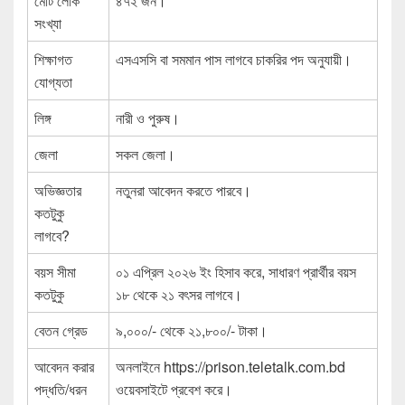
মোট লোক
৪৭২ জন।
সংখ্যা
শিক্ষাগত
এসএসসি বা সমমান পাস লাগবে চাকরির পদ অনুযায়ী।
যোগ্যতা
লিঙ্গ
নারী ও পুরুষ।
জেলা
সকল জেলা।
অভিজ্ঞতার
নতুনরা আবেদন করতে পারবে।
কতটুকু
লাগবে?
বয়স সীমা
০১ এপ্রিল ২০২৬ ইং হিসাব করে, সাধারণ প্রার্থীর বয়স
কতটুকু
১৮ থেকে ২১ বৎসর লাগবে।
বেতন গ্রেড
৯,০০০/- থেকে ২১,৮০০/- টাকা।
আবেদন করার
অনলাইনে https://prison.teletalk.com.bd
পদ্ধতি/ধরন
ওয়েবসাইটে প্রবেশ করে।