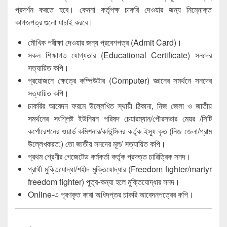
প্রদর্শন করতে হবে। কেননা কর্তৃপক্ষ চাকরি দেওয়ার জন্য নিম্নোক্ত
কাগজপত্র গুলো যাচাই করবে।
মৌখিক পরীক্ষা দেওয়ার জন্য প্রবেশপত্র (Admit Card)।
সকল শিক্ষাগত যোগ্যতার (Educational Certificate) সনদের
সত্যায়িত কপি।
প্রয়োজনে ক্ষেত্রে কম্পিউটার (Computer) জ্ঞানের সমর্থনে সনদের
সত্যায়িত কপি।
চাকরির আবেদন ফরমে উল্লেখিত স্থায়ী ঠিকানা, নিজ জেলা ও জাতীয়
সমর্থনের সংশ্লিষ্ট ইউনিয়ন পরিষদ চেয়ারম্যান/পৌরসভার মেয়র /সিটি
কর্পোরেশনের ওয়ার্ড কমিশনার/কাউন্সিলর কর্তৃক ইস্যু কৃত (নিজ জেলা/গ্রাম
উল্লেখকরত:) তো জাতীয় সনদের মূল/ সত্যায়িত কপি।
প্রথম শ্রেণীর গেজেটেড কর্মকর্তা কর্তৃক প্রদত্ত চারিত্রিক সনদ।
প্রার্থী মুক্তিযোদ্ধা/শহীদ মুক্তিযোদ্ধার (Freedom fighter/martyr
freedom fighter) পুত্র-কন্যা হলে মুক্তিযোদ্ধার সনদ।
Online-এ পূরণকৃত কারা অধিদপ্তর চাকরি আবেদনপত্রের কপি।