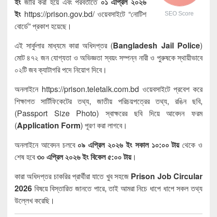
ইং
জারি করা হয়ে এবং পরবর্তীতে
০১ এপ্রিল ২০২৬
ইং
https://prison.gov.bd/ ওয়েবসাইটে “নোটিশ
SEO Score
বোর্ডে” প্রকাশ হয়েছে।
এই সার্কুলার মাধ্যমে কারা অধিদপ্তর (
Bangladesh Jail Police
)
মোট ৪৭২ জন যোগ্যতা ও অভিজ্ঞতা স্বয়ং সম্পন্ন নারী ও পুরুষকে স্থায়ীভাবে
০২টি জব ক্যাটাগরি পদে নিয়োগ দিবে।
অনলাইনে https://prison.teletalk.com.bd ওয়েবসাইটে প্রবেশ করে
শিক্ষাগত সার্টিফিকেটের তথ্য, জাতীয় পরিচয়পত্রের তথ্য, রঙিন ছবি,
(Passport Size Photo) স্বাক্ষরের ছবি দিয়ে আবেদন ফরম
(
Application Form
) পূরণ করা লাগবে।
অনলাইনে আবেদন চলবে
০৯ এপ্রিল ২০২৬ ইং সকাল ১০:০০ টায়
থেকে ও
শেষ হবে
৩০ এপ্রিল ২০২৬ ইং বিকেল ৫:০০ টায়
।
কারা অধিদপ্তর চাকরির প্রার্থীরা যাতে খুব সহজে
Prison Job Circular
2026
বিষয়ে বিস্তারিত জানতে পারে, তাই আমরা নিচে ধাপে ধাপে সকল তথ্য
উল্লেখ করেছি।