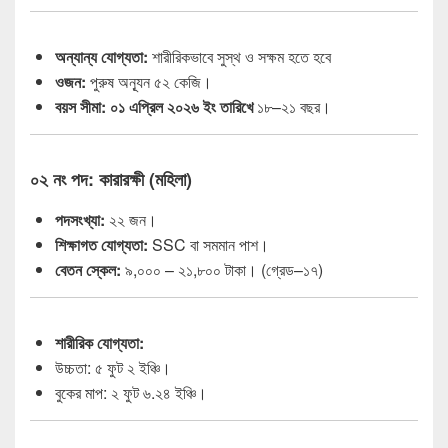
অন্যান্য যোগ্যতা:
শারীরিকভাবে সুস্থ ও সক্ষম হতে হবে
ওজন:
পুরুষ অন্যূন ৫২ কেজি।
বয়স সীমা:
০১ এপ্রিল ২০২৬ ইং তারিখে
১৮–২১ বছর।
০২ নং পদ: কারারক্ষী (মহিলা)
পদসংখ্যা:
২২ জন।
শিক্ষাগত যোগ্যতা:
SSC বা সমমান পাশ।
বেতন স্কেল:
৯,০০০ – ২১,৮০০ টাকা। (গ্রেড–১৭)
শারীরিক যোগ্যতা:
উচ্চতা: ৫ ফুট ২ ইঞ্চি।
বুকের মাপ: ২ ফুট ৬.২৪ ইঞ্চি।