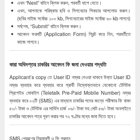
এখন “Next” বাটনে ক্লিক করুন, পরবর্তী ধাপে যেতে।
এখন, আপনাকে পরিষ্কার ছবি ও সিগনেচার পিকচার আপলোড করুন।
(ছবির সাইজ সর্বোচ্চ ১০০ kb, সিগনেচারের সাইজ সর্বোচ্চ ৬০ kb লাগবে)
সর্বশেষ, “Submit” বাটনে ক্লিক করুন।
আবেদন ফরমটি (Application Form) প্রিন্ট করে নিন, পরবর্তীতে
কাজে লাগবে।
কারা অধিদপ্তর চাকরির আবেদন ফি জমা দেওয়ার পদ্ধতি
Applicant’s copy তে User ID নম্বর দেওয়া থাকবে উক্ত User ID
নম্বর ব্যবহার করে ব্যবহার করে প্রার্থী নিম্নোক্তভাবে যেকোনো টেলিটক
প্রিপেইড মোবাইল (Teletalk Pre-Paid Mobile Number) নম্বর
ব্যবহার করে ০২টি (SMS) এর মাধ্যমে চাকরির পদের জন্যে পরীক্ষার ফি বাবদ
৫০/- টাকা ও টেলিটক এর সার্ভিস চার্জ ০৬/- টাকা সহ মোট ৫৬/- টাকা অনলাইনে
চাকরির আবেদন পত্র পূরণ করার পর ৭২ ঘণ্টার মধ্যে জমা দিতে হবে।
SMS প্রেরণের নিয়মাবলী ও ফি প্রদান