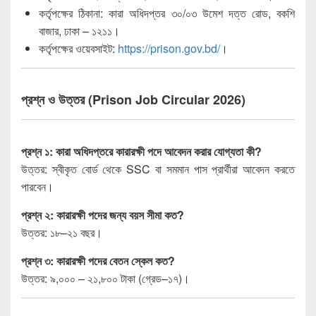
কর্তৃপক্ষের ঠিকানা: কারা অধিদপ্তর ৩০/০৩ উমেশ দত্ত রোড, বকশি
বাজার, ঢাকা – ১২১১।
কর্তৃপক্ষের ওয়েবসাইট:
https://prison.gov.bd/
।
প্রশ্ন ও উত্তর (Prison Job Circular 2026)
প্রশ্ন ১: কারা অধিদপ্তরে কারারক্ষী পদে আবেদন করার যোগ্যতা কী?
উত্তর: স্বীকৃত বোর্ড থেকে SSC বা সমমান পাস প্রার্থীরা আবেদন করতে
পারবেন।
প্রশ্ন ২: কারারক্ষী পদের জন্য বয়স সীমা কত?
উত্তর: ১৮–২১ বছর।
প্রশ্ন ৩: কারারক্ষী পদের বেতন স্কেল কত?
উত্তর: ৯,০০০ – ২১,৮০০ টাকা (গ্রেড–১৭)।