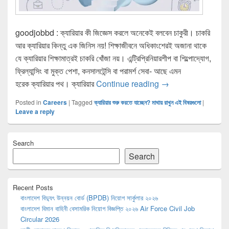
goodjobbd : ক্যারিয়ার কী জিজ্ঞেস করলে অনেকেই বলবেন চাকুরী। চাকরি
আর ক্যারিয়ার কিন্তু এক জিনিস নয়! শিক্ষাজীবনে অধিকাংশেরই অজানা থাকে
যে ক্যারিয়ার শিক্ষামাত্রই চাকরি খোঁজা নয়। এন্ট্রিপ্রিনিয়ারশীপ বা শিল্পোদ্যোগ,
ফ্রিল্যান্সিং বা মুক্ত পেশা, কনসালটেন্সি বা পরামর্শ সেবা- আছে এমন
ক্যারিয়ার শুরু করতে যাচ্ছ
হরেক ক্যারিয়ার পথ। ক্যারিয়ার
Continue reading
→
Posted in
Careers
|
Tagged
ক্যারিয়ার শুরু করতে যাচ্ছেন? মাথায় রাখুন এই বিষয়গুলো
|
Leave a reply
Primary
Search
Sidebar
Widget
Search
Area
Recent Posts
বাংলাদেশ বিদ্যুৎ উন্নয়ন বোর্ড (BPDB) নিয়োগ সার্কুলার ২০২৬
বাংলাদেশ বিমান বাহিনী বেসামরিক নিয়োগ বিজ্ঞপ্তি ২০২৬ Air Force Civil Job
Circular 2026