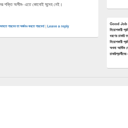
মনের শক্তি অসীম- এতে কোনোই সন্দেহ নেই।
ভাবতে পারবেন তা অর্জনও করতে পারবেন!
Good Job BD
 ভাবতে পারবেন তা অর্জনও করতে পারবেন!
|
Leave a reply
নিয়োগকারী প্র
ধরণের চাকরি তথ্য
নিয়োগকারী প্র
অথবা আর্থিক
চাকরিপ্রার্থীদে