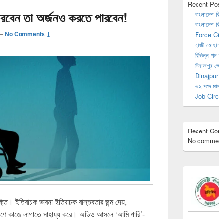
Recent Po
ারবেন তা অর্জনও করতে পারবেন!
বাংলাদেশ ব
বাংলাদেশ ব
—
No Comments ↓
Force Ci
হাজী মোহাম্
বিভিন্ন পদ 
দিনাজপুর জে
Dinajpur
৩২ পদে মাদ
Job Circ
Recent C
No commen
ি। ইতিবাচক ভাবনা ইতিবাচক বাস্তবতার জন্ম দেয়,
যাণে কাজে লাগাতে সাহায্য করে। অডিও আসলে ‘আমি পারি’-