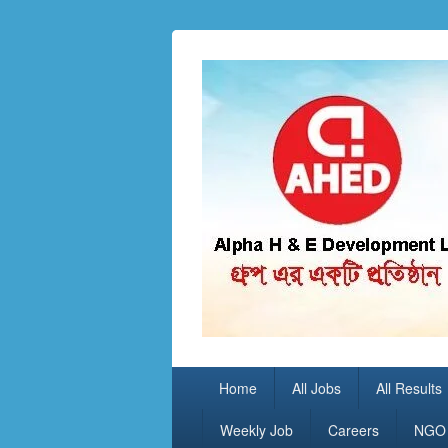
Good Job BD
সকল প্রকার চাকুরি!
Primary
Home
All Jobs
All Results
menu
Weekly Job
Careers
NGO 