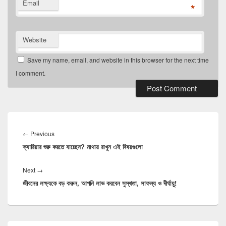
Email
*
Website
Save my name, email, and website in this browser for the next time
I comment.
Post
navigation
Previous
←
Previous
ক্যারিয়ার শুরু করতে যাচ্ছেন? মাথায় রাখুন এই বিষয়গুলো
post:
Next
Next
→
জীবনের লক্ষ্যকে বড় করুন, আপনি লাভ করবেন সুস্থতা, সাফল্য ও দীর্ঘায়ু!
post:
Primary