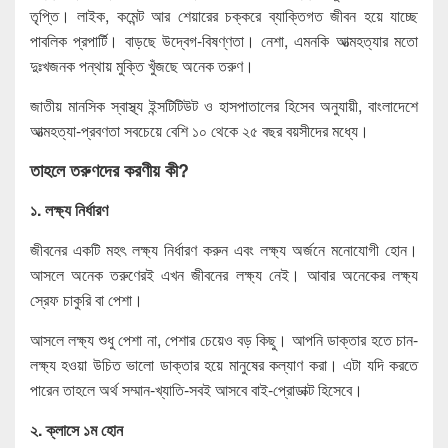
তৃপ্তি। লাইক, কমেন্ট আর শেয়ারের চক্করে ব্যাক্তিগত জীবন হয়ে যাচ্ছে
পাবলিক প্রপার্টি। বাড়ছে উদ্বেগ-বিষণ্ণতা। নেশা, এমনকি আত্মহত্যার মতো
দুঃখজনক পন্থায় মুক্তি খুঁজছে অনেক তরুণ।
জাতীয় মানসিক স্বাস্থ্য ইন্সটিটিউট ও হাসপাতালের হিসেব অনুযায়ী, বাংলাদেশে
আত্মহত্যা-প্রবণতা সবচেয়ে বেশি ১০ থেকে ২৫ বছর বয়সীদের মধ্যে।
তাহলে তরুণদের করণীয় কী?
১. লক্ষ্য নির্ধারণ
জীবনের একটি মহৎ লক্ষ্য নির্ধারণ করুন এবং লক্ষ্য অর্জনে মনোযোগী হোন।
আসলে অনেক তরুণেরই এখন জীবনের লক্ষ্য নেই। আবার অনেকের লক্ষ্য
স্রেফ চাকুরি বা পেশা।
আসলে লক্ষ্য শুধু পেশা না, পেশার চেয়েও বড় কিছু। আপনি ডাক্তার হতে চান-
লক্ষ্য হওয়া উচিত ভালো ডাক্তার হয়ে মানুষের কল্যাণ করা। এটা যদি করতে
পারেন তাহলে অর্থ সম্মান-খ্যাতি-সবই আসবে বাই-প্রোডাক্ট হিসেবে।
২. ক্লাসে ১ম হোন