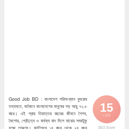
Good Job BD : বাংলাদেশ পরিসংখ্যান ব্যুরোর
15
তথ্যমতে, বর্তমানে বাংলাদেশের মানুষের গড় আয়ু ৭২.৮
বছর। এই প্রায় তিয়াত্তর বছরের জীবনে শৈশব,
/ 100
কৈশোর, প্রৌঢ়ত্ব ও বার্ধক্য বাদ দিলে মাঝের সময়টুকু
হচ্ছে তারুণ্য। জাতিসংঘ ১৪ বছর থেকে ২৪ বছর
SEO Score