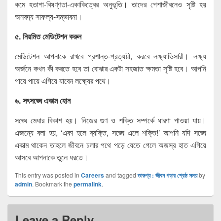
কমে হতাশা-বিষণ্ণতা-একাকিত্বের অনুভূতি। তাদের পেশাজীবনেও সৃষ্টি হয়
অনবদ্য সাফল্য-সম্ভাবনা।
৫. নিয়মিত মেডিটেশন করুন
মেডিটেশন আপনাকে রাখবে প্রশান্ত-প্রত্যয়ী, করবে লক্ষ্যাভিসারী। লক্ষ্য
অর্জনে কখন কী করতে হবে তা বোঝার একটা সহজাত ক্ষমতা সৃষ্টি হবে। আপনি
পায়ে পায়ে এগিয়ে যাবেন লক্ষ্যের পথে।
৬. সৎসঙ্ঘে একাত্ম হোন
সঙ্ঘে মেধার বিকাশ হয়। নিজের গুণ ও শক্তি সম্পর্কে ধারণা পাওয়া যায়।
এজন্যে বলা হয়, ‘একা হলে ব্যক্তি, সঙ্ঘে এলে শক্তি!’ আপনি যদি সঙ্ঘে
একাত্ম থাকেন তাহলে জীবনে চলার পথে পড়ে যেতে গেলে অজস্র হাত এগিয়ে
আসবে আপনাকে তুলে ধরতে।
This entry was posted in
Careers
and tagged
তারুণ্য : জীবন গড়ার শ্রেষ্ঠ সময়
by
admin
. Bookmark the
permalink
.
Leave a Reply