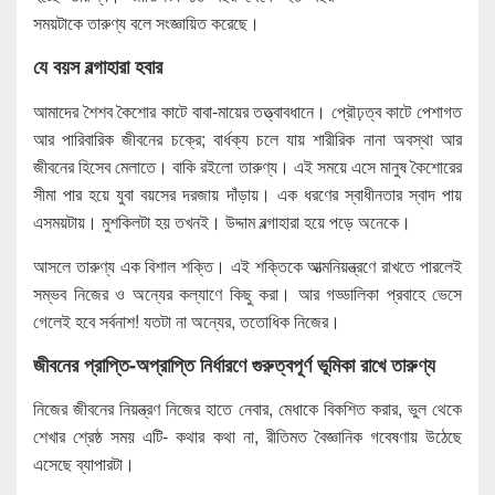
সময়টাকে তারুণ্য বলে সংজ্ঞায়িত করেছে।
যে বয়স বল্গাহারা হবার
আমাদের শৈশব কৈশোর কাটে বাবা-মায়ের তত্ত্বাবধানে। প্রৌঢ়ত্ব কাটে পেশাগত
আর পারিবারিক জীবনের চক্রে; বার্ধক্য চলে যায় শারীরিক নানা অবস্থা আর
জীবনের হিসেব মেলাতে। বাকি রইলো তারুণ্য। এই সময়ে এসে মানুষ কৈশোরের
সীমা পার হয়ে যুবা বয়সের দরজায় দাঁড়ায়। এক ধরণের স্বাধীনতার স্বাদ পায়
এসময়টায়। মুশকিলটা হয় তখনই। উদ্দাম বল্গাহারা হয়ে পড়ে অনেকে।
আসলে তারুণ্য এক বিশাল শক্তি। এই শক্তিকে আত্মনিয়ন্ত্রণে রাখতে পারলেই
সম্ভব নিজের ও অন্যের কল্যাণে কিছু করা। আর গড্ডালিকা প্রবাহে ভেসে
গেলেই হবে সর্বনাশ! যতটা না অন্যের, ততোধিক নিজের।
জীবনের প্রাপ্তি-অপ্রাপ্তি নির্ধারণে গুরুত্বপূর্ণ ভূমিকা রাখে তারুণ্য
নিজের জীবনের নিয়ন্ত্রণ নিজের হাতে নেবার, মেধাকে বিকশিত করার, ভুল থেকে
শেখার শ্রেষ্ঠ সময় এটি- কথার কথা না, রীতিমত বৈজ্ঞানিক গবেষণায় উঠেছে
এসেছে ব্যাপারটা।