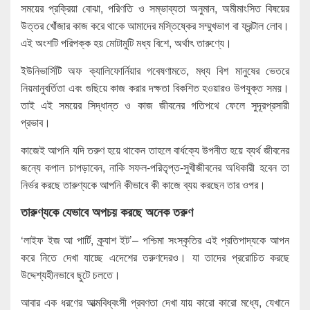
সময়ের প্রক্রিয়া বোঝা, পরিণতি ও সম্ভাব্যতা অনুমান, অমীমাংসিত বিষয়ের
উত্তর খোঁজার কাজ করে থাকে আমাদের মস্তিষ্কের সম্মুখভাগ বা ফ্রন্টাল লোব।
এই অংশটি পরিপক্ক হয় মোটামুটি মধ্য বিশে, অর্থাৎ তারুণ্যে।
ইউনিভার্সিটি অফ ক্যালিফোর্নিয়ার গবেষণামতে, মধ্য বিশ মানুষের ভেতরে
নিয়মানুবর্তিতা এবং গুছিয়ে কাজ করার দক্ষতা বিকশিত হওয়ারও উপযুক্ত সময়।
তাই এই সময়ের সিদ্ধান্ত ও কাজ জীবনের গতিপথে ফেলে সুদূরপ্রসারী
প্রভাব।
কাজেই আপনি যদি তরুণ হয়ে থাকেন তাহলে বার্ধক্যে উপনীত হয়ে ব্যর্থ জীবনের
জন্যে কপাল চাপড়াবেন, নাকি সফল-পরিতৃপ্ত-সুখীজীবনের অধিকারী হবেন তা
নির্ভর করছে তারুণ্যকে আপনি কীভাবে কী কাজে ব্যয় করছেন তার ওপর।
তারুণ্যকে যেভাবে অপচয় করছে অনেক তরুণ
‘লাইফ ইজ আ পার্টি, ক্র্যাশ ইট’– পশ্চিমা সংস্কৃতির এই প্রতিপাদ্যকে আপন
করে নিতে দেখা যাচ্ছে এদেশের তরুণদেরও। যা তাদের প্ররোচিত করছে
উদ্দেশ্যহীনভাবে ছুটে চলতে।
আবার এক ধরণের আত্মবিধ্বংসী প্রবণতা দেখা যায় কারো কারো মধ্যে, যেখানে