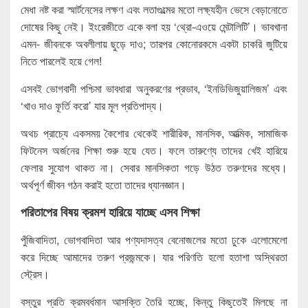
মেধা নষ্ট করা স্মার্টনেসের লক্ষণ এবং লতাগুল্মের মতো লক্ষ্যহীন ভেসে বেড়ানোতে
দোষের কিছু নেই। ইংরেজীতে একে বলা হয় ‘থ্রো-এওয়ে মেন্টালিটি’। ভাবখানা
এমন- জীবনকে অবলীলায় ছুড়ে দাও; তারপর কোনোরকমে একটা চাকরি জুটিয়ে
নিতে পারলেই হয়ে গেল!
এসবই ভোগবাদী পশ্চিমা ভাবধারা অনুকরণের প্রভাব, ‘ইনডিভিজুয়ালিজম’ এবং
‘খাও দাও ফূর্তি করো’ যার মূল প্রতিপাদ্য।
অথচ প্রাচ্যে একসময় কৈশোর থেকেই শারীরিক, মানসিক, আত্মিক, সামাজিক
ফিটনেস অর্জনের শিক্ষা শুরু হয়ে যেত। ফলে তারুণ্যে তাদের খেই হারিয়ে
ফেলার সুযোগ থাকত না। সেবার মানসিকতা গড়ে উঠত তরুণদের মধ্যে।
অর্থপূর্ণ জীবন গঠন করাই হতো তাদের ধ্যানজ্ঞান।
পরিতাপের বিষয় ক্রমশ হারিয়ে যাচ্ছে এসব শিক্ষা
পুঁজিবাদিতা, ভোগবাদিতা আর পণ্যদাসত্ব বেনোজলের মতো ঢুকে এলোমেলো
করে দিচ্ছে আমাদের তরুণ প্রজন্মকে। যার পরিণতি হলো হতাশা অস্থিরতা
স্ট্রেস।
বস্তুর প্রতি ক্রমবর্ধমান আসক্তি তৈরি হচ্ছে, কিন্তু কিছুতেই মিলছে না